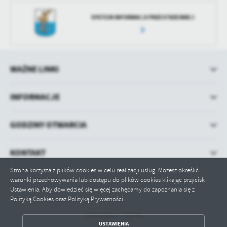
SYSTEM INFORMACJI PRZESTRZENNEJ
WAŻNE LINKI
INFORMACJE
GODZINY OTWARCIA
KONTAKT
Strona korzysta z plików cookies w celu realizacji usług. Możesz określić
warunki przechowywania lub dostępu do plików cookies klikając przycisk
Ustawienia. Aby dowiedzieć się więcej zachęcamy do zapoznania się z
Polityką Cookies oraz Polityką Prywatności.
Odwiedzin: 712999
ZAPISZ WYBRANE
USTAWIENIA