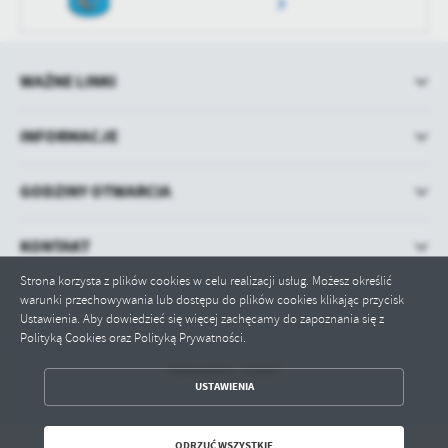
WAŻNE LINKI
INFORMACJE
GODZINY OTWARCIA
KONTAKT
Strona korzysta z plików cookies w celu realizacji usług. Możesz określić
warunki przechowywania lub dostępu do plików cookies klikając przycisk
Ustawienia. Aby dowiedzieć się więcej zachęcamy do zapoznania się z
Polityką Cookies oraz Polityką Prywatności.
Odwiedzin: 712917
ZAPISZ WYBRANE
USTAWIENIA
ODRZUĆ WSZYSTKIE
ODRZUĆ WSZYSTKIE