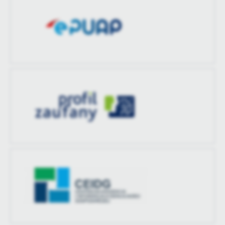
treści w postaci wiadomości, ofert, komunikatów mediów
społecznościowych.