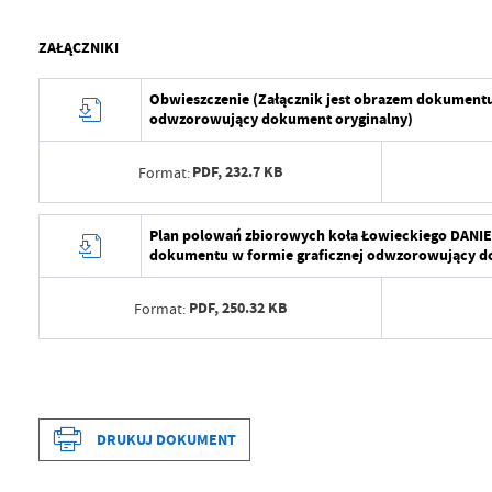
ZAŁĄCZNIKI
Obwieszczenie (Załącznik jest obrazem dokumentu
odwzorowujący dokument oryginalny)
PDF,
232.7 KB
Format:
Data wytworzenia
2023-10-20 
Plan polowań zbiorowych koła Łowieckiego DANIEL
dokumentu w formie graficznej odwzorowujący d
Wytworzył
UMiG Proch
PDF,
250.32 KB
Format:
Data opublikowania
2023-10-20 
Opublikował
Joanna Ku
Data wytworzenia
2023-10-20 
Data ostatniej aktualizacji
2023-10-20 
Wytworzył
UMiG Proch
Data wytworzenia
2023-10-20 
Ostatnio zaktualizował
Joanna Ku
DRUKUJ DOKUMENT
Data opublikowania
2023-10-20 
Wytworzył
UMiG Proch
Opublikował
Joanna Ku