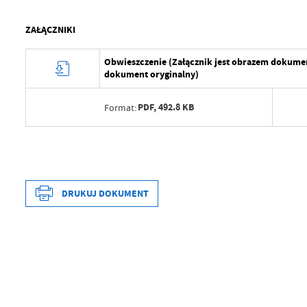
ZAŁĄCZNIKI
Obwieszczenie (Załącznik jest obrazem dokume
dokument oryginalny)
PDF,
492.8 KB
Format:
Data wytworzenia
202
Wytworzył
UM
Data wytworzenia
202
Data opublikowania
202
DRUKUJ DOKUMENT
Wytworzył
UM
Opublikował
Jo
Data opublikowania
202
Data ostatniej aktualizacji
202
Opublikował
Jo
Ostatnio zaktualizował
Jo
Data ostatniej aktualizacji
202