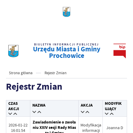
BIULETYN INFORMACJI PUBLICZNEJ
Urzędu Miasta i Gminy
Prochowice
Strona główna
Rejestr Zmian
Rejestr Zmian
CZAS
MODYFIK
NAZWA
AKCJA
AKCJI
UJĄCY
Zawiadomienie o zwoła
2026-01-22
Modyfikacja
niu XXIV sesji Rady Mias
Joanna D
16:01:54
informacji
ta i Gminy