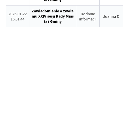
Zawiadomienie o zwoła
2026-01-22
Dodanie
niu XXIV sesji Rady Mias
Joanna D
16:01:44
informacji
ta i Gminy