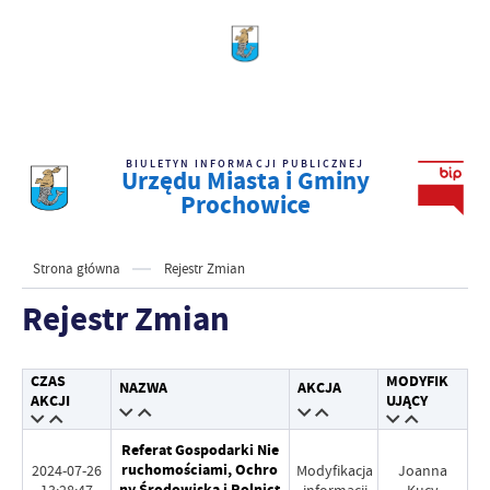
BIULETYN INFORMACJI PUBLICZNEJ
Urzędu Miasta i Gminy
Prochowice
Strona główna
Rejestr Zmian
Rejestr Zmian
CZAS
MODYFIK
NAZWA
AKCJA
AKCJI
UJĄCY
Referat Gospodarki Nie
ruchomościami, Ochro
2024-07-26
Modyfikacja
Joanna
ny Środowiska i Rolnict