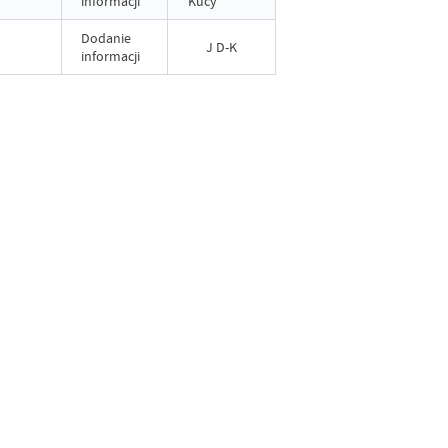
informacji
Kucy
Dodanie
J D-K
informacji